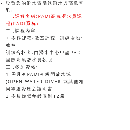
設置您的潛水電腦錶潛水與高氧空
氣。
一 ,課程名稱:PADI高氧潛水員課
程(PADI系統)
二 ,課程內容:
1.學科課程/教室課程
訓練場地:
教室
訓練合格者,由潛水中心申請PADI
國際高氧潛水員執照
三 ,參加資格:
1.需具有PADI初級開放水域
(OPEN WATER
DIVER)或
其他相
同
等級資歷之證明書.
2.學員最低年齡限制12歲.
四 ,訓練費用:$5,500元整，
以上
訓練費用包含有：
學雜費,教學費用,國際執照費用,原
版潛水教科書籍
。