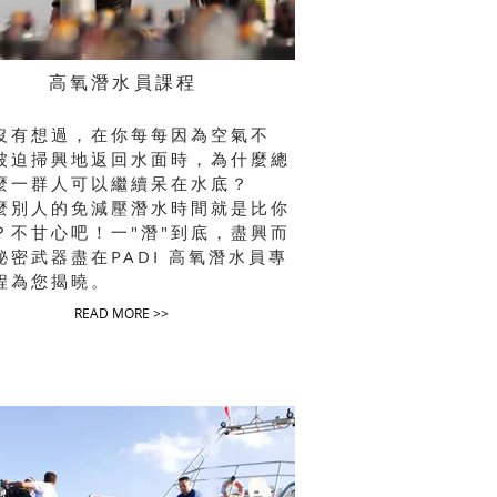
高氧潛水員課程
沒有想過，在你每每因為空氣不
被迫掃興地返回水面時，為什麼總
麼一群人可以繼續呆在水底？
麼別人的免減壓潛水時間就是比你
？不甘心吧！一"潛"到底，盡興而
秘密武器盡在
PADI 高氧潛水員
專
程為您揭曉。
READ MORE >>