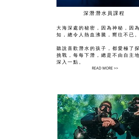
深潛潛水員課程
大海深處的秘密，因為神秘，因
知，總令人熱血沸騰，嚮往不已
聽說喜歡潛水的孩子，都愛極了
挑戰，每每下潛，總是不由自主
深入一點。
READ MORE >>