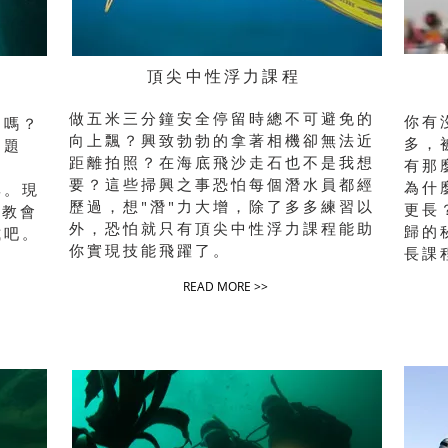
頂尖中性浮力課程
做五米三分鐘安全停留時總不可避免的
你有
走嗎？
向上飄？興致勃勃的拿著相機卻無法近
多，
問題
距離拍照？在海底飛沙走石也不是我想
有那
要？這些掃興之事恐怕每個潛水員都經
為什
尋。現
歷過，想"潛"力大增，除了多多練習以
更長
程教會
外，恐怕就只有
頂尖中性浮力
課程能助
歸的
式吧。
你實現技能飛躍了。
長課
READ MORE >>