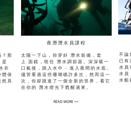
夜潛潛水員課程
不論
嗎？那
太陽一下山，你穿好 潛水裝備，套
已有
！是
上 面鏡，咬住 潛水調節器。深深吸一
水員
水衣
口氣後，跳入水中 - 進入夜間的水底。
水員
身體保
儘管看過這些珊瑚礁許多次，然而這一
水船
依然具
次，你卻跳進了一個全新的世界，看它
在你的 潛水燈光下甦醒過來。
READ MORE >>