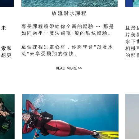
放流潛水課程
專長課程將帶給你全新的體驗 -- 那是
為未
且潛
如同乘坐""魔法飛毯"般的酷炫體驗。
。
片美
水下
這個課程別處心材，你將學會"跟著水
探索和
相機
流​​"來享受飛翔的愉快。
地想更
的那
READ MORE >>