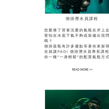
側掛潛水員課程
您厭倦了背著沈重的氣瓶在岸上
害怕在水底下氣不夠或裝備出現
嗎？
側掛器瓶有許多優點等著你來探
在就讓
PADI 側掛潛水員
專長課
你一種"一身輕鬆"的配置氣瓶方
READ MORE >>