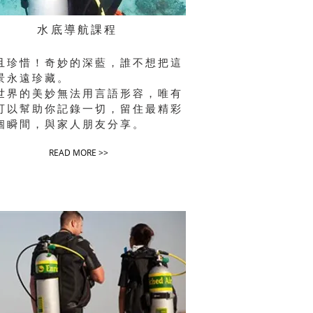
水底導航課程
且珍惜！奇妙的深藍，誰不想把這
景永遠珍藏。
世界的美妙無法用言語形容，唯有
可以幫助你記錄一切，留住最精彩
個瞬間，與家人朋友分享。
READ MORE >>