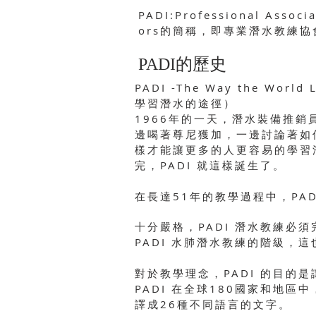
PADI:Professional Associa
ors的簡稱，即專業潛水教練協
​PADI的歷史
PADI -The Way the World
學習潛水的途徑）
1966年的一天，潛水裝備推銷
邊喝著尊尼獲加，一邊討論著如
樣才能讓更多的人更容易的學習
完，PADI 就這樣誕生了。
在長達51年的教學過程中，PA
十分嚴格，PADI 潛水教練必
PADI 水肺潛水教練的階級，這
對於教學理念，PADI 的目
PADI 在全球180國家和地區
譯成26種不同語言的文字。