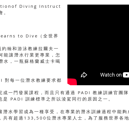
tionof Diving Instruct
會。
 Learns to Dive（全世界
員約翰和游泳教練拉爾夫一
何能讓潛水行業更專業，怎
潛水，一瓶蘇格蘭威士卡喝
DI 對每一位潛水教練要求都
須完成一門發展課程，而且只有通過 PADI 教練訓練官
也是 PADI 訓練標準之所以淩駕同行的原因之一。
的是讓潛水學習成為一種享受，在專業的潛水訓練過程中能
中，共有超過133,500位潛水專業人士，為了服務世界各