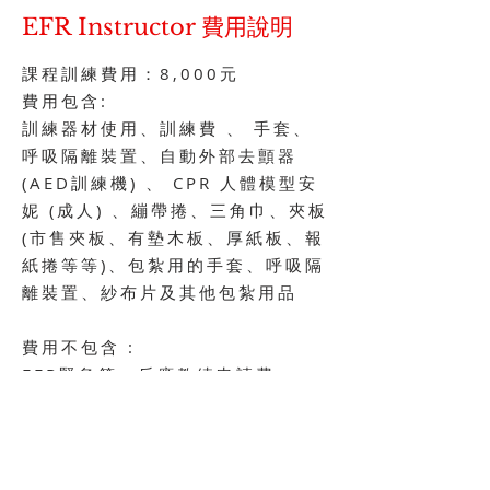
EFR Instructor 費用說明
課程訓練費用：8,000元
費用包含:
訓練器材使用、訓練費 、 手套、
呼吸隔離裝置、自動外部去顫器
(AED訓練機) 、 CPR 人體模型安
妮 (成人) 、繃帶捲、三角巾、夾板
(市售夾板、有墊木板、厚紙板、報
紙捲等等)、包紮用的手套、呼吸隔
離裝置、紗布片及其他包紮用品
費用不包含 :
EFR緊急第一反應教練申請費、
EFR緊急第一反應教練指引手冊含
手冊裝訂夾。
學員需自備 :