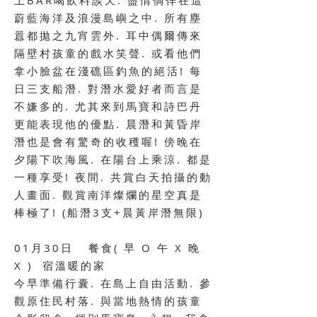
上BAR喝飲料談天. 盡情倘佯在這
蔚藍海洋及浪漫島嶼之中. 所有塵
囂都拋之九宵雲外. 耳中偶爾傳來
隔壁村孩童的戲水笑聲. 或看他們
拿小臉盆在淺礁區釣魚的絕活! 每
日三支船潛. 對潛水愛好者而言是
不嫌多的. 尤其來到馬寶和詩巴丹
更能表現他的優點. 晨潛和黃昏岸
潛也是會有驚奇的收穫喔! 傍晚在
夕陽下吹海風. 在陽台上乘涼. 都是
一種享受! 夜間. 共賞白天拍攝的動
人畫面. 觀賞南洋燦爛的星空真是
棒極了! (船潛3支+晨黃岸潛無限)
01月30日 餐食
( 早 O
午 X 晚
X ) 宿
溫暖的家
今早準備行囊. 在島上自由活動. 參
觀原住民村落. 與當地熱情的孩童