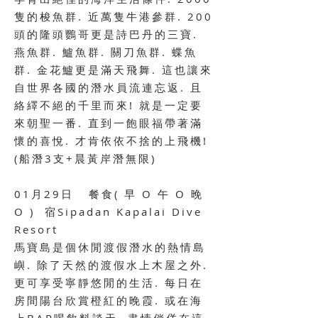
隻的梭魚群. 近萬隻牛港參群. 200
頭的隆頭鸚哥更是詩巴丹的三寶.
燕魚群. 鱸魚群. 關刀魚群. 蝶魚
群. 金花鱸更是滿天飛舞. 這也讓來
自世界各國的潛水員流連忘返. 且
絡繹不絕的千里而來! 就是一定要
來朝聖一番. 直到一飽眼福帶著滿
懷的喜悅. 才肯依依不捨的上飛機!
(船潛3支+晨黃岸潛無限)
01月29日 餐食
( 早 O
午 O 晚
O ) 宿
Sipadan Kapalai Dive
Resort
馬寶島是個休閒渡假潛水的熱情島
嶼. 除了天然的渡假水上木屋之外.
更可享受寧靜悠閒的生活. 每日在
房間陽台欣賞橙紅的晚霞. 或在海