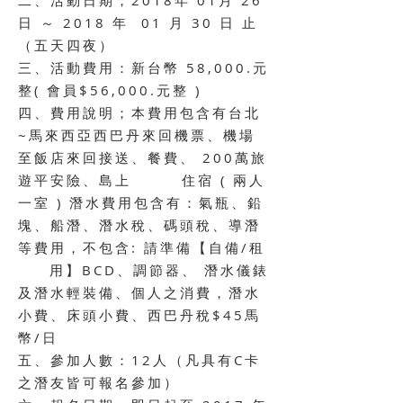
二、活動日期；2018年 01月 26
日 ～ 2018 年 01 月 30 日 止
（五天四夜）
三、活動費用：新台幣 58,000.元
整( 會員$56,000.元整 )
四、費用說明；本費用包含有台北
~馬來西亞西巴丹來回機票、機場
至飯店來回接送、餐費、 200萬旅
遊平安險、島上 住宿
( 兩人
一室 )
潛水費用包含有：氣瓶、鉛
塊、船潛、潛水稅、碼頭稅、導潛
等費用，不包含: 請準備【自備/
租
用】BCD、調節器、 潛水儀錶
及潛水輕裝備、個人之消費，潛水
小費、床頭小費、西巴丹稅$45馬
幣/日
五、參加人數：12人（凡具有C卡
之潛友皆可報名參加）