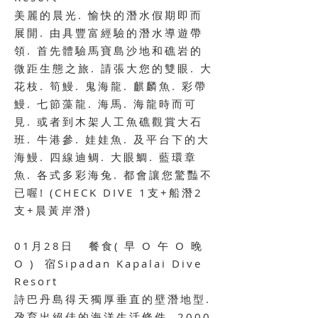
美麗的晨光. 愉快的潛水假期即而
展開. 由具豐富經驗的潛水導遊帶
領. 首先體驗馬寶島沙地和礁岩的
微距生態之旅. 請張大您的雙眼. 大
花枝. 筍鰻. 鬼海龍. 麒麟魚. 彩帶
鰻. 七節藻龍. 海馬. 海龍時而可
見. 或者到木架人工魚礁觀賞大石
班. 牛港參. 娃娃魚. 及平台下的大
海鰻. 四線迪鲷. 大眼鯛. 藍環章
魚. 各式多彩海兔. 都會讓您驚豔不
已喔! (CHECK DIVE 1支+船潛2
支+晨黃岸潛)
01月28日 餐食
( 早 O
午 O 晚
O ) 宿
Sipadan Kapalai Dive
Resort
詩巴丹島得天獨厚垂直的壁潛地型.
孕育出絕佳的海洋生活條件. 2000