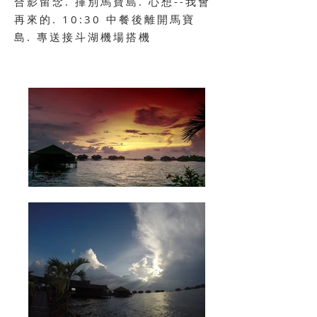
合影留念. 揮別馬寶島. 心想--我會
再來的. 10:30 中餐後離開馬寶
島. 專送接斗湖機場搭機