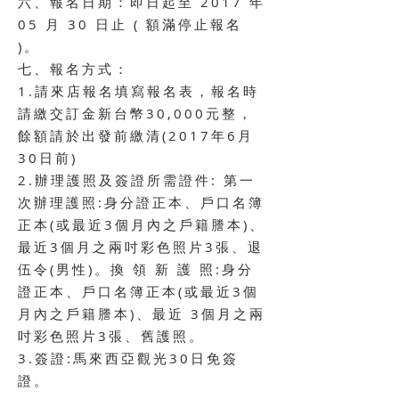
六、報名日期：即日起至 2017 年
05 月 30 日止 ( 額滿停止報名
)。
七、報名方式：
1.請來店報名填寫報名表，報名時
請繳交訂金新台幣30,000元整，
餘額請於出發前繳清(2017年6月
30日前)
2.辦理護照及簽證所需證件: 第一
次辦理護照:身分證正本、戶口名簿
正本(或最近3個月內之戶籍謄本)、
最近3
個月之兩吋彩色照片3張、退
伍令(男性)。換 領 新 護 照:身分
證正本、戶口名簿正本(或最近3個
月內之戶
籍謄本)、最近 3個月之兩
吋彩色照片3張、舊護照。
3.簽證:馬來西亞觀光30日免簽
證。