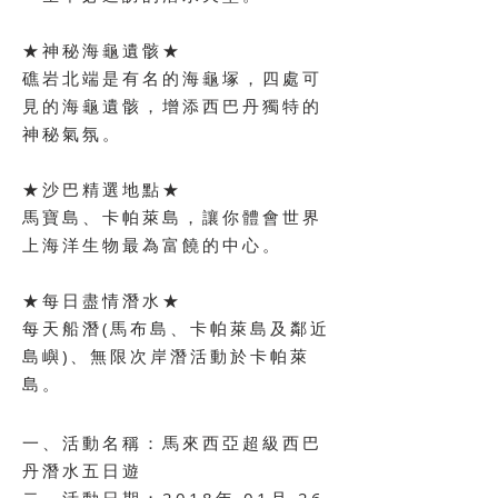
★神秘海龜遺骸★
礁岩北端是有名的海龜塚，四處可
見的海龜遺骸，增添西巴丹獨特的
神秘氣氛。
★沙巴精選地點★
馬寶島、卡帕萊島，讓你體會世界
上海洋生物最為富饒的中心。
★每日盡情潛水★
每天船潛(馬布島、卡帕萊島及鄰近
島嶼)、無限次岸潛活動於卡帕萊
島。
一、活動名稱：馬來西亞超級西巴
丹潛水五日遊