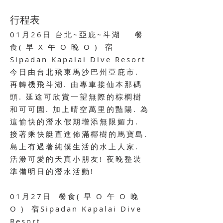
​行程表
01月26日 台北~亞庇~斗湖 餐
食( 早 X 午 O 晚 O ) 宿
Sipadan Kapalai Dive Resort
今日由台北飛東馬沙巴州亞庇市.
再轉機飛斗湖. 由專車接仙本那碼
頭. 延途可欣賞一望無際的棕櫚樹
和可可園. 加上晴空萬里的豔陽. 為
這愉快的潛水假期增添無限媚力.
接著乘快艇直進佈滿椰樹的馬寶島.
島上有過著純僕生活的水上人家.
活潑可愛的天真小朋友! 夜晚整裝
準備明日的潛水活動!
01月27日 餐食
( 早 O 午 O 晚
O ) 宿
Sipadan Kapalai Dive
Resort